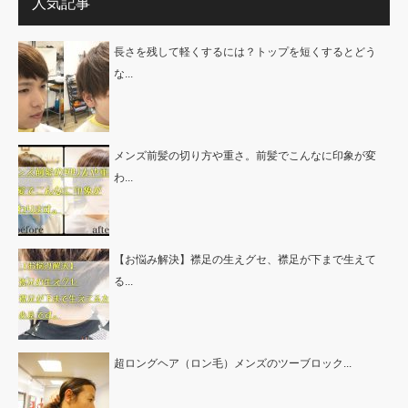
人気記事
長さを残して軽くするには？トップを短くするとどう
な...
メンズ前髪の切り方や重さ。前髪でこんなに印象が変
わ...
【お悩み解決】襟足の生えグセ、襟足が下まで生えて
る...
超ロングヘア（ロン毛）メンズのツーブロック...