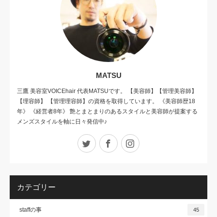
MATSU
三鷹 美容室VOICEhair 代表MATSUです。 【美容師】【管理美容師】
【理容師】 【管理理容師】の資格を取得しています。 《美容師歴18
年》 《経営者8年》 艶とまとまりのあるスタイルと美容師が提案する
メンズスタイルを軸に日々発信中♪
Twitter
Facebook
Instagram
カテゴリー
staffの事
45