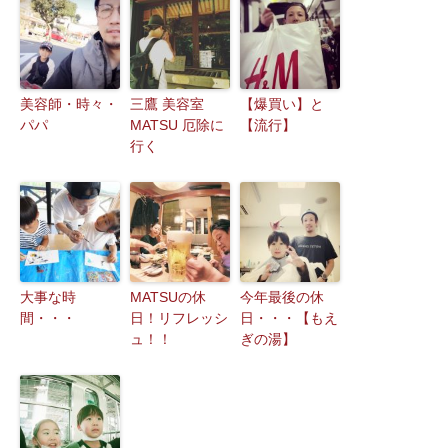
美容師・時々・
三鷹 美容室
【爆買い】と
パパ
MATSU 厄除に
【流行】
行く
大事な時
MATSUの休
今年最後の休
間・・・
日！リフレッシ
日・・・【もえ
ュ！！
ぎの湯】