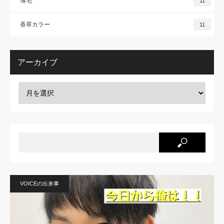
薄毛
11
香草カラー
11
アーカイブ
VOICEの出来事