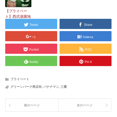
【プライベー
ト】西武遊園地
Tweet
Share
+1
Hatena
Pocket
RSS
feedly
Pin it
プライベート
グリーンパーク商店街
,
バナナマン
,
三鷹
前のページ
次のページ