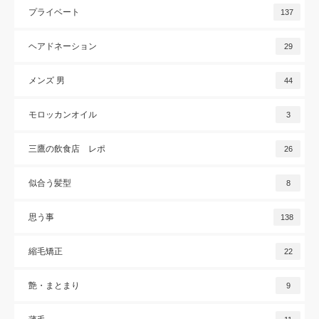
プライベート
137
ヘアドネーション
29
メンズ 男
44
モロッカンオイル
3
三鷹の飲食店 レポ
26
似合う髪型
8
思う事
138
縮毛矯正
22
艶・まとまり
9