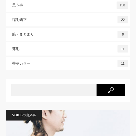
思う事
138
縮毛矯正
22
艶・まとまり
9
薄毛
11
香草カラー
11
VOICEの出来事