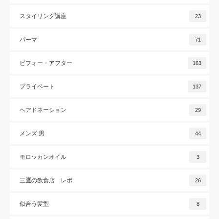
スタイリング講座
23
パーマ
71
ビフォー・アフター
163
プライベート
137
ヘアドネーション
29
メンズ 男
44
モロッカンオイル
3
三鷹の飲食店 レポ
26
似合う髪型
8