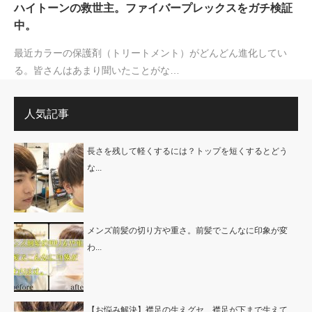
ハイトーンの救世主。ファイバープレックスをガチ検証
中。
最近カラーの保護剤（トリートメント）がどんどん進化してい
る。皆さんはあまり聞いたことがな…
人気記事
長さを残して軽くするには？トップを短くするとどう
な...
メンズ前髪の切り方や重さ。前髪でこんなに印象が変
わ...
【お悩み解決】襟足の生えグセ、襟足が下まで生えて