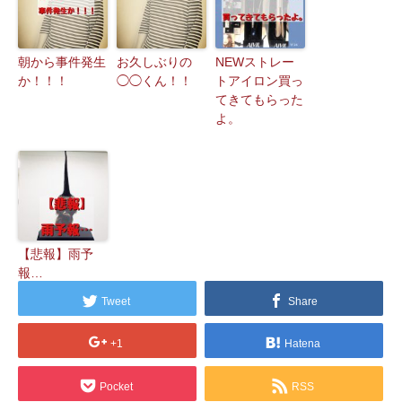
朝から事件発生
お久しぶりの
NEWストレー
か！！！
◯◯くん！！
トアイロン買っ
てきてもらった
よ。
【悲報】雨予
報…
Tweet
Share
+1
Hatena
Pocket
RSS