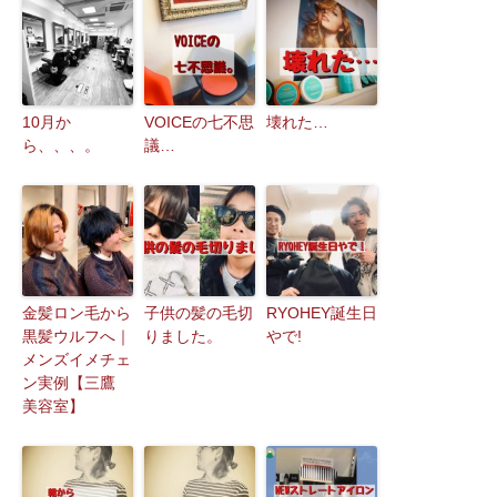
10月か
VOICEの七不思
壊れた…
ら、、、。
議…
金髪ロン毛から
子供の髪の毛切
RYOHEY誕生日
黒髪ウルフへ｜
りました。
やで!
メンズイメチェ
ン実例【三鷹
美容室】