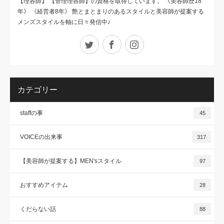
【理容師】 【管理理容師】の資格を取得しています。 《美容師歴18
年》 《経営者8年》 艶とまとまりのあるスタイルと美容師が提案する
メンズスタイルを軸に日々発信中♪
Twitter
Facebook
Instagram
カテゴリー
staffの事
45
VOICEの出来事
317
【美容師が提案する】MEN'sスタイル
97
おすすめアイテム
28
くだらない話
88