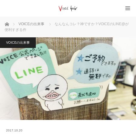
ホーム
VOICEの出来事
なんなんコレ？神ですか？VOICEのLINE@が
便利すぎる件
VOICEの出来事
2017.10.20