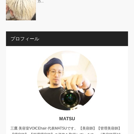
カ...
プロフィール
MATSU
三鷹 美容室VOICEhair 代表MATSUです。 【美容師】【管理美容師】