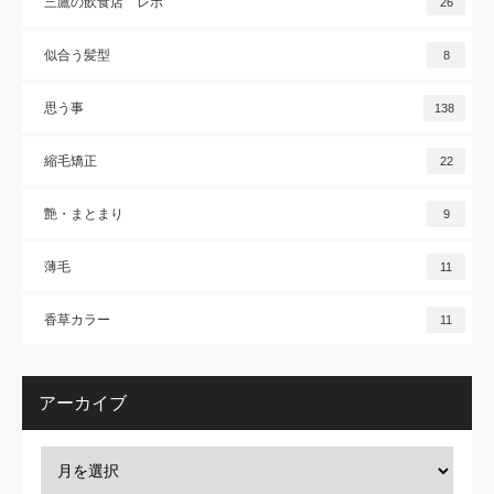
三鷹の飲食店 レポ
26
似合う髪型
8
思う事
138
縮毛矯正
22
艶・まとまり
9
薄毛
11
香草カラー
11
アーカイブ