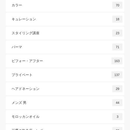
カラー
70
キュレーション
18
スタイリング講座
23
パーマ
71
ビフォー・アフター
163
プライベート
137
ヘアドネーション
29
メンズ 男
44
モロッカンオイル
3