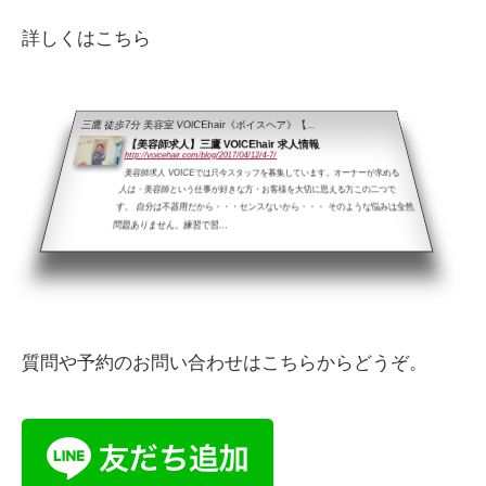
詳しくはこちら
三鷹 徒歩7分 美容室 VOICEhair《ボイスヘア》【...
【美容師求人】三鷹 VOICEhair 求人情報
http://voicehair.com/blog/2017/04/12/4-7/
美容師求人 VOICEでは只今スタッフを募集しています。オーナーが求める
人は・美容師という仕事が好きな方・お客様を大切に思える方この二つで
す。 自分は不器用だから・・・センスないから・・・ そのような悩みは全然
問題ありません。練習で習...
質問や予約のお問い合わせはこちらからどうぞ。